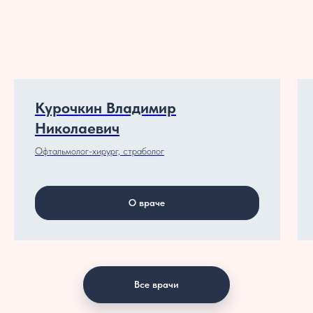
Курочкин Владимир
Николаевич
Офтальмолог-хирург, страболог
О враче
Все врачи