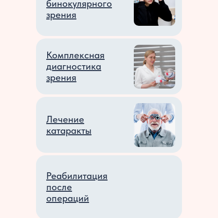
бинокулярного
зрения
Комплексная
диагностика
зрения
Лечение
катаракты
Аппаратное
Реабилитация
лечение
после
зрения
операций